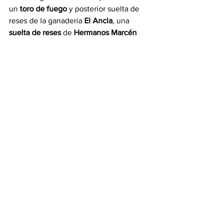
un 
toro de fuego
 y posterior suelta de 
reses de la ganadería 
El Ancla
, una 
suelta de reses
 de 
Hermanos Marcén 
para el sábado por la tarde y finalizarán 
sus fiestas con otra 
suelta de reses
 de la 
ganadería 
El Ancla.
Sobradiel
 celebra su patrón 
San Marcos
con sueltas de reses de la ganadería 
El 
Ancla
 el viernes 24 y sábado 25 de abril 
y 
toro de fuego y suelta de reses
 de la 
ganadería 
Los Maños 
el sábado 25 por 
la noche y el domingo 26.
La localidad de 
Calatorao
 programa una 
suelta de becerras
 junto a la Plaza de 
los Canteros para el sábado 25 de abril 
por la tarde.