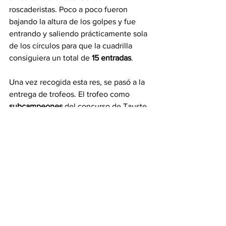
roscaderistas. Poco a poco fueron 
bajando la altura de los golpes y fue 
entrando y saliendo prácticamente sola 
de los círculos para que la cuadrilla 
consiguiera un total de 
15 entradas
.
Una vez recogida esta res, se pasó a la 
entrega de trofeos. El trofeo como 
subcampeones 
del concurso de Tauste 
fue a parar a la última cuadrilla 
participante, la cuadrilla de V
illamayor 
de Gállego
. El 
primer premio
 del 
concurso fue para la cuadrilla de 
Frente 
Colono
 que lograron un total de 
16 
entradas.
Un concurso que no pasará a la historia 
por ser el mejor ni tampoco por ser el 