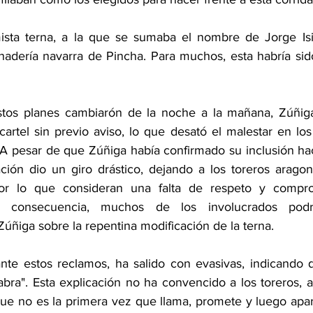
ista terna, a la que se sumaba el nombre de Jorge Isie
nadería navarra de Pincha. Para muchos, esta habría sid
tos planes cambiarón de la noche a la mañana, Zúñiga r
artel sin previo aviso, lo que desató el malestar en los c
. A pesar de que Zúñiga había confirmado su inclusión h
ación dio un giro drástico, dejando a los toreros arago
or lo que consideran una falta de respeto y compro
n consecuencia, muchos de los involucrados podrí
Zúñiga sobre la repentina modificación de la terna.
nte estos reclamos, ha salido con evasivas, indicando q
labra". Esta explicación no ha convencido a los toreros, a
que no es la primera vez que llama, promete y luego apare