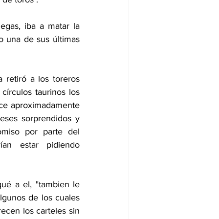
gas, iba a matar la 
o una de sus últimas 
etiró a los toreros 
írculos taurinos los 
ace aproximadamente 
neses sorprendidos y 
miso por parte del 
an estar pidiendo 
ué a el, "tambien le 
lgunos de los cuales 
cen los carteles sin 