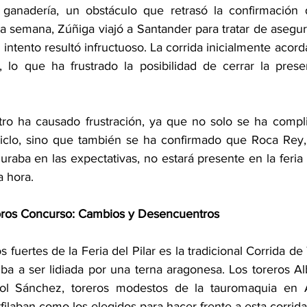
 ganadería, un obstáculo que retrasó la confirmación d
ta semana, Zúñiga viajó a Santander para tratar de asegura
 intento resultó infructuoso. La corrida inicialmente acord
, lo que ha frustrado la posibilidad de cerrar la pres
ro ha causado frustración, ya que no solo se ha complic
iclo, sino que también se ha confirmado que Roca Rey, 
raba en las expectativas, no estará presente en la feria d
 hora. 
oros Concurso: Cambios y Desencuentros
s fuertes de la Feria del Pilar es la tradicional Corrida d
iba a ser lidiada por una terna aragonesa. Los toreros Alb
ol Sánchez, toreros modestos de la tauromaquia en A
rfilaban como los elegidos para hacer frente a esta corrida