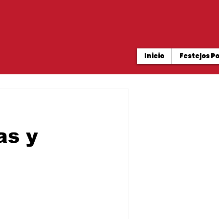
Inicio
Festejos P
as y