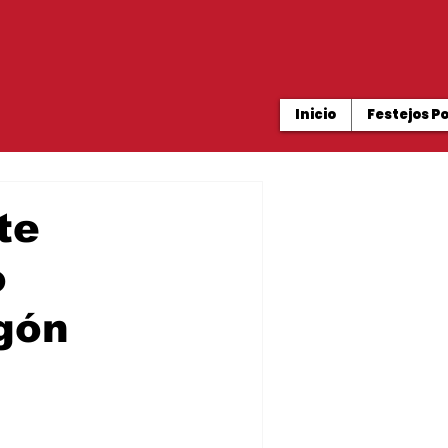
Inicio
Festejos P
te
o
gón