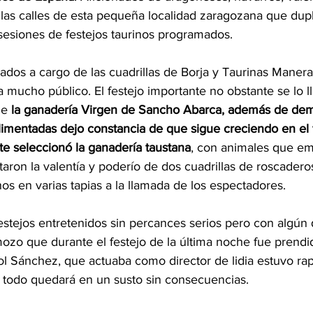
las calles de esta pequeña localidad zaragozana que dupl
 sesiones de festejos taurinos programados.
dos a cargo de las cuadrillas de Borja y Taurinas Manera 
a mucho público. El festejo importante no obstante se lo ll
de
 la ganadería Virgen de Sancho Abarca, además de demo
limentadas dejo constancia de que sigue creciendo en el f
te seleccionó la ganadería taustana
, con animales que emb
taron la valentía y poderío de dos cuadrillas de roscadero
s en varias tapias a la llamada de los espectadores.
festejos entretenidos sin percances serios pero con algún 
zo que durante el festejo de la última noche fue prendid
 Sánchez, que actuaba como director de lidia estuvo rapi
 todo quedará en un susto sin consecuencias.