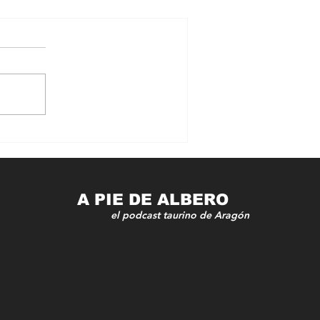
LA TRADICIÓN
TAURINA TOMA EL
PROTAGONISMO
DURANTE EL PUENTE
DEL 1 DE MAYO
A PIE DE ALBERO
el podcast taurino de Aragón