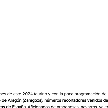
es de este 2024 taurino y con la poca programación de f
 de Aragón (Zaragoza), números recortadores venidos de
cos de España
. Aficionados de aragoneses, navarros, valen