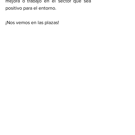
mejora o trabajo en el sector que sea 
positivo para el entorno.
¡Nos vemos en las plazas!
Alberto Joven
CEO Torosocial Gestoría Taurina y Seico 
Consultores
Opinión
Ver todo
Entradas recientes