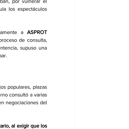
án, por vulnerar el 
la los espectáculos 
adamente a 
ASPROT 
ceso de consulta, 
ntencia, supuso una 
par.
os populares, plazas 
no consultó a varias 
en negociaciones del 
o, al exigir que los 