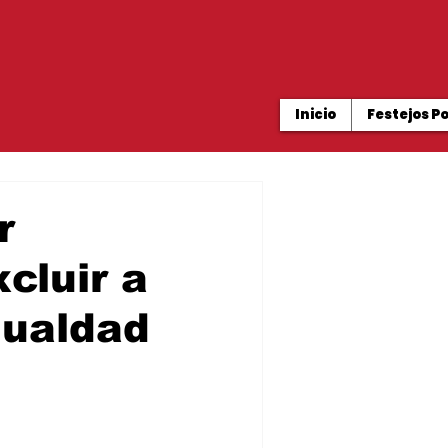
Inicio
Festejos P
r
cluir a
gualdad