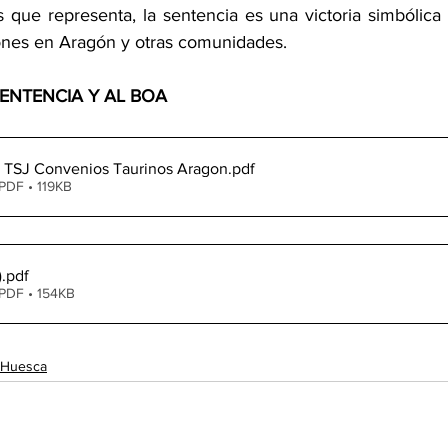
s que representa, la sentencia es una victoria simbólica q
iones en Aragón y otras comunidades.
ENTENCIA Y AL BOA
 TSJ Convenios Taurinos Aragon
.pdf
PDF • 119KB
)
.pdf
PDF • 154KB
Huesca