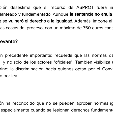
mbién desestima que el recurso de ASPROT fuera im
planteado y fundamentado. Aunque 
la sentencia no anula e
se vulneró el derecho a la igualdad.
 Además, impone al
e las costas del proceso, con un máximo de 750 euros cad
levante?
 un precedente importante: recuerda que las normas d
al y no solo de los actores "oficiales". También visibiliza
rino: la discriminación hacia quienes optan por el Conven
o por ley.
ón ha reconocido que no se pueden aprobar normas ign
, especialmente cuando se lesionan derechos fundament