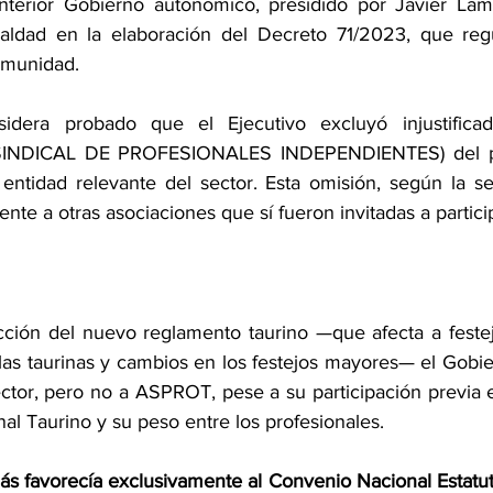
terior Gobierno autonómico, presidido por Javier Lamb
ualdad en la elaboración del Decreto 71/2023, que regu
omunidad.
nsidera probado que el Ejecutivo excluyó injustific
INDICAL DE PROFESIONALES INDEPENDIENTES) del pro
entidad relevante del sector. Esta omisión, según la se
ente a otras asociaciones que sí fueron invitadas a partici
cción del nuevo reglamento taurino —que afecta a festej
elas taurinas y cambios en los festejos mayores— el Gobier
ctor, pero no a ASPROT, pese a su participación previa 
l Taurino y su peso entre los profesionales.
 favorecía exclusivamente al Convenio Nacional Estatutari