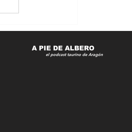
LA TRADICIÓN
TAURINA TOMA EL
PROTAGONISMO
DURANTE EL PUENTE
DEL 1 DE MAYO
A PIE DE ALBERO
el podcast taurino de Aragón